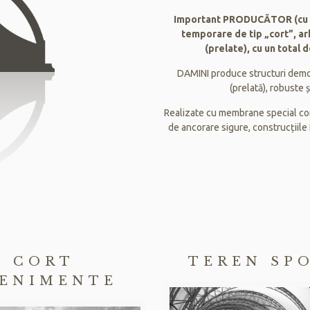
Important PRODUCĂTOR (cu ca
temporare de tip „cort”, a
(prelate), cu un total 
DAMINI produce structuri demo
(prelată), robuste 
Realizate cu membrane special conc
de ancorare sigure, construcțiile
CORT
TEREN SP
ENIMENTE