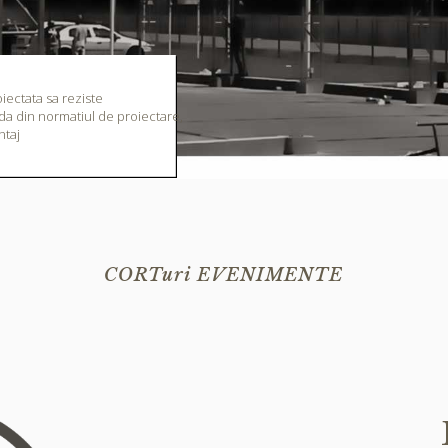
iectata sa reziste
da din normatiul de proiectare,
ntaj
CORTuri EVENIMENTE