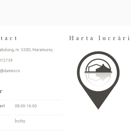
tact
Harta lucrăr
atulung, nr. 320D, Maramureș
012759
e@damini.ro
r
eri
08.00-16.00
ă
Închis