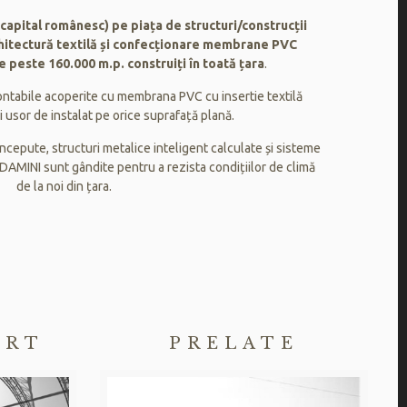
pital românesc) pe piața de structuri/construcții
rhitectură textilă și confecționare membrane PVC
de peste 160.000 m.p. construiți în toată țara
.
ntabile acoperite cu membrana PVC cu insertie textilă
și usor de instalat pe orice suprafață plană.
epute, structuri metalice inteligent calculate și sisteme
 DAMINI sunt gândite pentru a rezista condițiilor de climă
de la noi din țara.
ORT
PRELATE