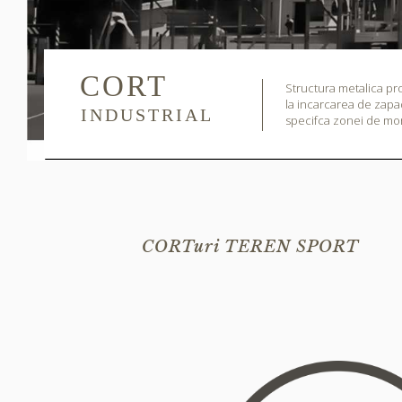
CORT
Structura metalica pro
la incarcarea de zapa
INDUSTRIAL
specifca zonei de mo
CORTuri TEREN SPORT