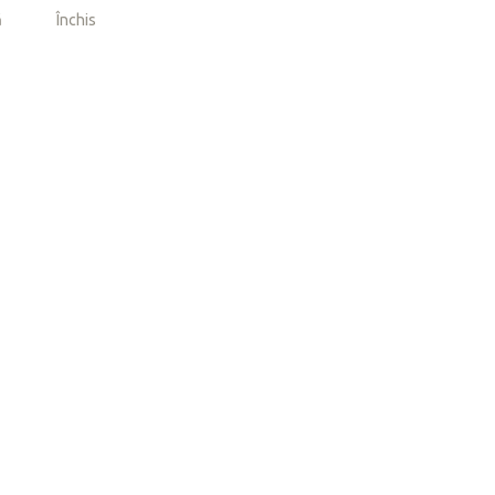
ă
Închis