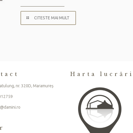
CITESTE MAI MULT
tact
Harta lucrăr
atulung, nr. 320D, Maramureș
012759
e@damini.ro
r