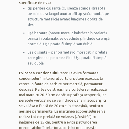
specificate de dvs.:
tip perdea culisantă (culisează stânga-dreapta
pe role de-a lungul unui profil tip șină, montat pe
structura metalică) având lungimea dorită de
dvs.
ușă batantă (panou metalic îmbrăcat în prelată)
prinsă în balamale; se deschide și închide ca o ușă
normală. Ușa poate fi simplă sau dublă.
ușă glisanta – panou metalic îmbrăcat în prelată
care gliseaza pe o sina fixa. Ușa poate fi simplă
sau dublă.
Evitarea condensului
Pentru a evita formarea
condensului în interiorul cortului putem executa, la
cerere, o fantă de aerisire perimetrală, permanent
deschisă. Partea de streasina a cortului se realizează
mai mare cu 20-30 cm decât suprafața acoperită, iar
peretele vertical nu se va închide până în acoperiș, ci
se va lăsa o fantă de 20 cm sub streașină, pentru o
aerisire permanentă. La marginea acoperișului se va
realiza tot din prelată un volanas („fustiță”) cu
înălțimea de 25 cm, pentru a evita pătrunderea
precipitațiilor în interiorul cortului prin aceasta