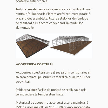
protectie anticoroziva.
Imbinarea
elementelor se realizeaza cu ajutorul unor
suruburi/buloane/tije filetate astfel structura poate fi
oricand dezasamblata. Fixarea stalpilor de fundatie
se realizeaza cu ancore conexpand, la randul lor
demontabile.
ACOPERIREA CORTULUI:
Acoperirea structurii se realizează prin tensionarea și
fixarea prelatei pe structura metalică cu ajutorul unor
pop-nituri
Îmbinarea între fâșiile de prelată se realizează prin
termosudare la temperaturi înalte.
Materialul de acoperire al cortului este o membrană
PVC de grosime 680 gr./mp – 900 gr./mp impregnată