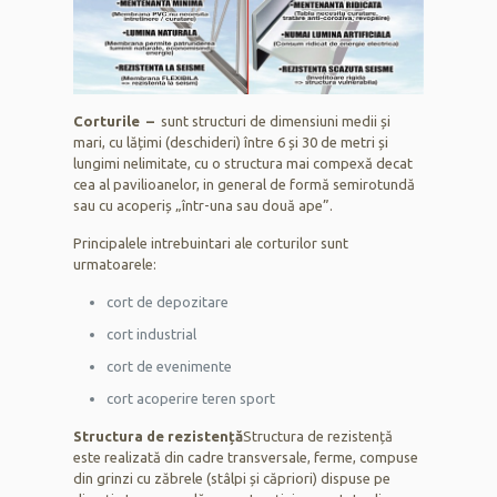
Corturile –
sunt structuri de dimensiuni medii și
mari, cu lățimi (deschideri) între 6 și 30 de metri și
lungimi nelimitate, cu o structura mai compexă decat
cea al pavilioanelor, in general de formă semirotundă
sau cu acoperiș „într-una sau două ape”.
Principalele intrebuintari ale corturilor sunt
urmatoarele:
cort de depozitare
cort industrial
cort de evenimente
cort acoperire teren sport
Structura de rezistență
Structura de rezistență
este realizată din cadre transversale, ferme, compuse
din grinzi cu zăbrele (stâlpi și căpriori) dispuse pe