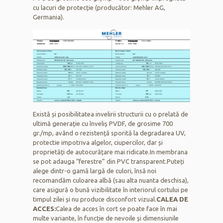
cu lacuri de protecție (producător:
Mehler AG,
Germania
).
Există și posibilitatea invelirii structurii cu o prelată de
ultimă generație cu înveliș PVDF, de grosime 700
gr./mp, având o rezistență sporită la degradarea UV,
protectie impotriva algelor, ciupercilor, dar și
proprietăți de autocurățare mai ridicate.In membrana
se pot adauga “ferestre” din PVC transparent.Puteți
alege dintr-o gamă largă de culori, însă noi
recomandăm culoarea albă (sau alta nuanta deschisa),
care asigură o bună vizibilitate în interiorul cortului pe
timpul zilei și nu produce disconfort vizual.
CALEA DE
ACCES:
Calea de acces în cort se poate face în mai
multe variante, în funcție de nevoile și dimensiunile