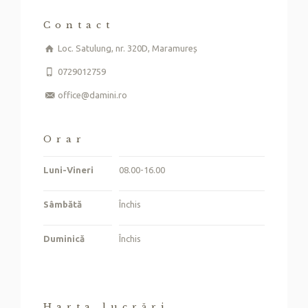
Contact
Loc. Satulung, nr. 320D, Maramureș
0729012759
office@damini.ro
Orar
Luni-Vineri
08.00-16.00
Sâmbătă
Închis
Duminică
Închis
Harta lucrări